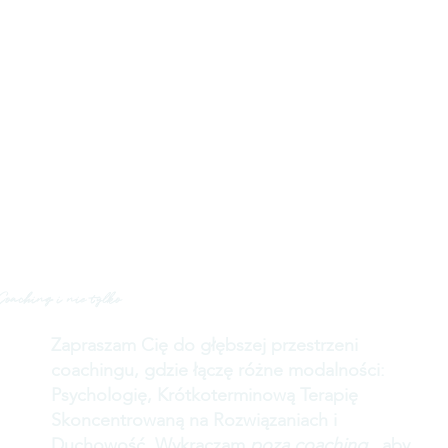
Coaching i nie tylko
Zapraszam Cię do głębszej przestrzeni
coachingu, gdzie łączę różne modalności:
Psychologię, Krótkoterminową Terapię
Skoncentrowaną na Rozwiązaniach i
Duchowość. Wykraczam
poza coaching
, aby