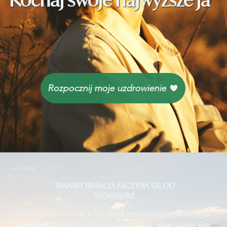
Rozpocznij moje uzdrowienie
czuć się lżej
TRANSFORMACJA ZACZYNA SIĘ OD
WEWNĄTRZ
Życie jest podróżą, a Ty jesteś współtwórcą własnego
doświadczenia i osobistego szczęścia. Zapraszam Cię