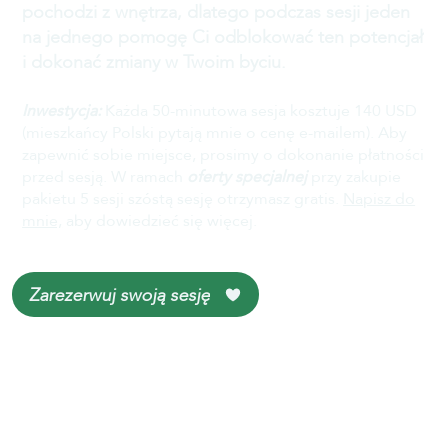
pochodzi z wnętrza, dlatego podczas sesji jeden
na jednego pomogę Ci odblokować ten potencjał
i dokonać zmiany w Twoim byciu.
Inwestycja:
Każda 50-minutowa sesja kosztuje 140 USD
(mieszkańcy Polski pytają mnie o cenę e-mailem). Aby
zapewnić sobie miejsce, prosimy o dokonanie płatności
przed sesją. W ramach
oferty specjalnej
przy zakupie
pakietu 5 sesji szóstą sesję otrzymasz gratis.
Napisz do
mnie,
aby dowiedzieć się więcej.
Zarezerwuj swoją sesję