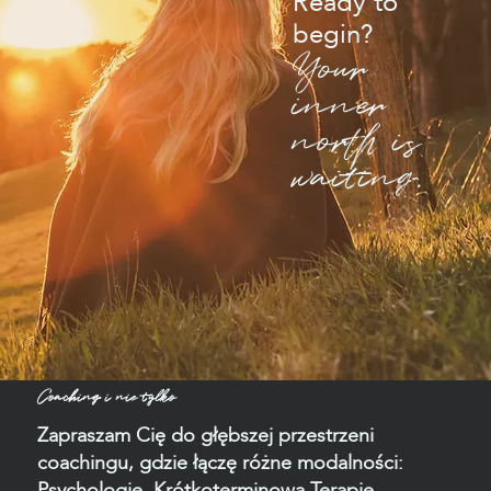
Ready to
begin?
Your
inner
north is
waiting.
Coaching i nie tylko
Zapraszam Cię do głębszej przestrzeni
coachingu, gdzie łączę różne modalności:
Psychologię, Krótkoterminową Terapię