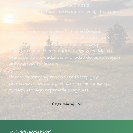
do przebudzenia swojej świadomości i
przekształcenia obszarów swojego życia, które już Ci
nie służą.
Zainspirowany symbolem Potrójnej Bogini,
reprezentującym fazy księżyca i cykle życia, mój
coaching obejmuje transformację, rozwój i
samopoznanie. Niech mądrość Dziewicy, Matki i
Staruszki poprowadzi Cię w drodze do osobistego i
duchowego spełnienia.
Razem cieszmy się zabawą i radością, gdy
przekroczysz swoje ograniczenia i zaczniesz żyć
życiem, którego naprawdę pragniesz.
Czytaj więcej
O LENIE WASĄŻNIK