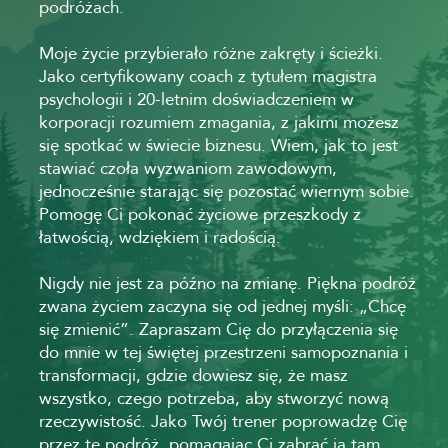
podróżach.
Moje życie przybierało różne zakręty i ścieżki.
Jako certyfikowany coach z tytułem magistra
psychologii i 20-letnim doświadczeniem w
korporacji rozumiem zmagania, z jakimi możesz
się spotkać w świecie biznesu. Wiem, jak to jest
stawiać czoła wyzwaniom zawodowym,
jednocześnie starając się pozostać wiernym sobie.
Pomogę Ci pokonać życiowe przeszkody z
łatwością, wdziękiem i radością.
Nigdy nie jest za późno na zmianę. Piękna podróż
zwana życiem zaczyna się od jednej myśli: „Chcę
się zmienić”. Zapraszam Cię do przyłączenia się
do mnie w tej świętej przestrzeni samopoznania i
transformacji, gdzie dowiesz się, że masz
wszystko, czego potrzeba, aby stworzyć nową
rzeczywistość. Jako Twój trener poprowadzę Cię
przez tę podróż, pomagając Ci zabrać ją tam,