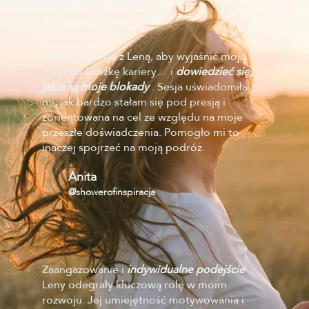
Odbyłem sesję z Leną, aby wyjaśnić moją
przyszłą ścieżkę kariery… i
dowiedzieć się,
jakie są moje blokady
. Sesja uświadomiła
mi, jak bardzo stałam się pod presją i
zorientowana na cel ze względu na moje
przeszłe doświadczenia. Pomogło mi to
inaczej spojrzeć na moją podróż.
Anita
@showerofinspiracja
Zaangażowanie i
indywidualne podejście
Leny odegrały kluczową rolę w moim
rozwoju. Jej umiejętność motywowania i