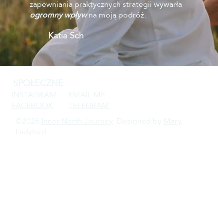
zapewniania praktycznych strategii wywarła
ogromny wpływ
na moją podróż.
Katia Sch
SPOŁECZNE
INSTAGRAM
EMAIL ME
FACEBOOK​
TELEGRAM
©2026
Inner North Journey
. Designed by
Mary
Ladybird