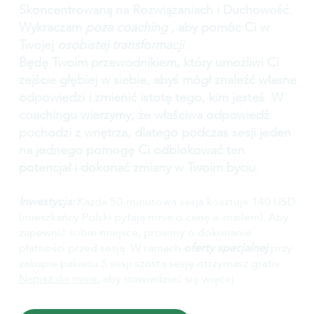
Skoncentrowaną na Rozwiązaniach i Duchowość.
Wykraczam
poza coaching
, aby pomóc Ci w
Twojej
osobistej transformacji
.
Będę Twoim przewodnikiem, który umożliwi Ci
zejście głębiej w siebie, abyś mógł znaleźć własne
odpowiedzi i zmienić istotę tego, kim jesteś. W
coachingu wierzymy, że właściwa odpowiedź
pochodzi z wnętrza, dlatego podczas sesji jeden
na jednego pomogę Ci odblokować ten
potencjał i dokonać zmiany w Twoim byciu.
Inwestycja:
Każda 50-minutowa sesja kosztuje 140 USD
(mieszkańcy Polski pytają mnie o cenę e-mailem). Aby
zapewnić sobie miejsce, prosimy o dokonanie
płatności przed sesją. W ramach
oferty specjalnej
przy
zakupie pakietu 5 sesji szóstą sesję otrzymasz gratis.
Napisz do mnie,
aby dowiedzieć się więcej.