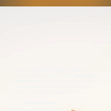
Lena jest coachem niezwykle empatycznym i
uważnym. Praca z jej poczuciem
uczciwości i
świadomości
była prawdziwą przyjemnością
i bardzo pomogło mi współpracować z nią
na mojej drodze do rozwoju zawodowego.
Natasza Kulessa